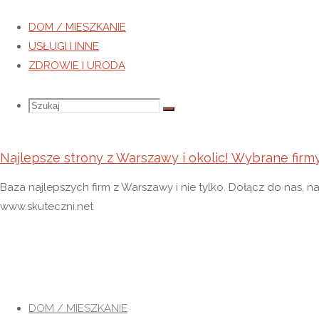
DOM / MIESZKANIE
USŁUGI I INNE
ZDROWIE I URODA
Szukaj
Szukaj:
Szukaj
Najlepsze strony z Warszawy i okolic! Wybrane firm
Baza najlepszych firm z Warszawy i nie tylko. Dołącz do nas, n
www.skuteczni.net
Przejdź
do
DOM / MIESZKANIE