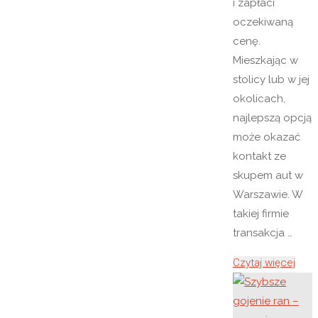
i zapłaci
oczekiwaną
cenę.
Mieszkając w
stolicy lub w jej
okolicach,
najlepszą opcją
może okazać
kontakt ze
skupem aut w
Warszawie. W
takiej firmie
transakcja …
"Sku
Czytaj więcej
aut
w