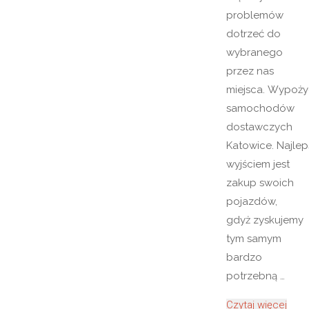
problemów
dotrzeć do
wybranego
przez nas
miejsca. Wypoży
samochodów
dostawczych
Katowice. Najle
wyjściem jest
zakup swoich
pojazdów,
gdyż zyskujemy
tym samym
bardzo
potrzebną …
"Wyp
Czytaj więcej