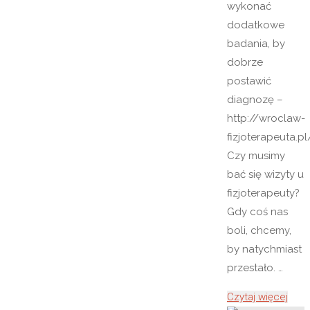
wykonać
dodatkowe
badania, by
dobrze
postawić
diagnozę –
http://wroclaw-
fizjoterapeuta.pl
Czy musimy
bać się wizyty u
fizjoterapeuty?
Gdy coś nas
boli, chcemy,
by natychmiast
przestało. …
"Z
Czytaj więcej