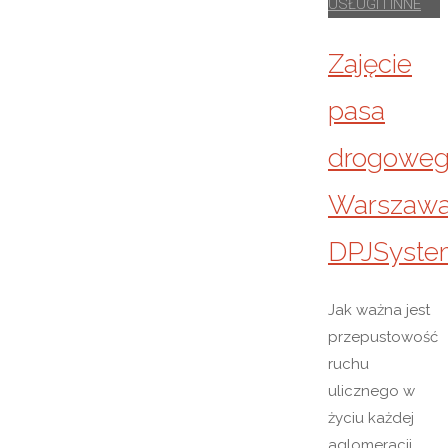
USŁUGI I INNE
Zajęcie
pasa
drogowe
Warszawa
DPJSyste
Jak ważna jest
przepustowość
ruchu
ulicznego w
życiu każdej
aglomeracji