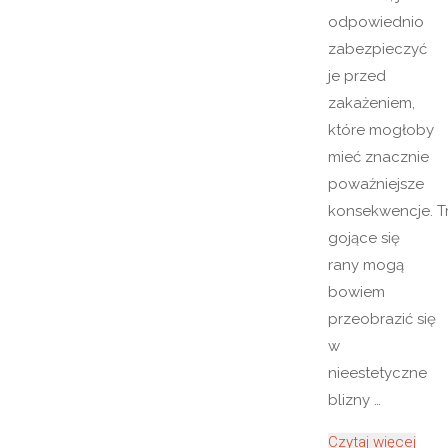
odpowiednio
zabezpieczyć
je przed
zakażeniem,
które mogłoby
mieć znacznie
poważniejsze
konsekwencje. T
gojące się
rany mogą
bowiem
przeobrazić się
w
nieestetyczne
blizny …
"Szy
Czytaj więcej