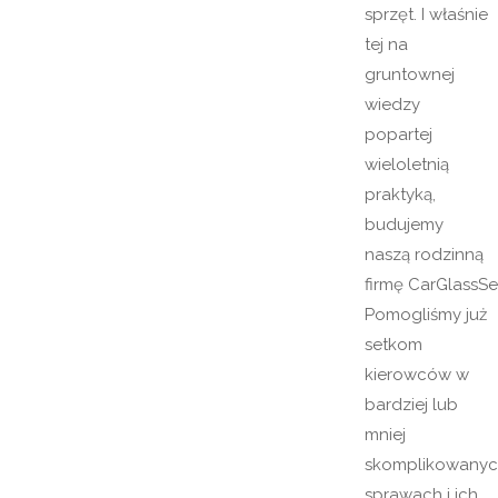
sprzęt. I właśnie
tej na
gruntownej
wiedzy
popartej
wieloletnią
praktyką,
budujemy
naszą rodzinną
firmę CarGlassSe
Pomogliśmy już
setkom
kierowców w
bardziej lub
mniej
skomplikowany
sprawach i ich