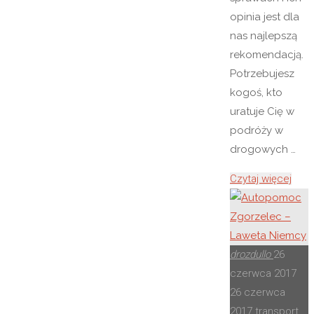
opinia jest dla
nas najlepszą
rekomendacją.
Potrzebujesz
kogoś, kto
uratuje Cię w
podróży w
drogowych …
"Stac
Czytaj więcej
kontr
poja
/
diag
drozdullo
26
Sano
czerwca 2017
26 czerwca
2017
transport