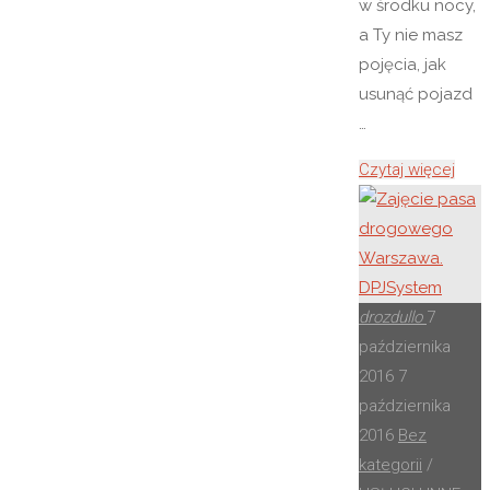
w środku nocy,
a Ty nie masz
pojęcia, jak
usunąć pojazd
…
"Aut
Czytaj więcej
Zgor
–
Lawe
Niem
drozdullo
7
października
2016
7
października
2016
Bez
kategorii
/