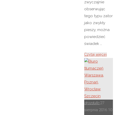
zwyczajnie
obserwując
tego typu zator
jako zwykły
pieszy, można
powiedzieć
świadek …
"Zaję
Czytaj więcej
pasa
drog
Wars
DPJS
drozdullo
27
sierpnia 2016
10