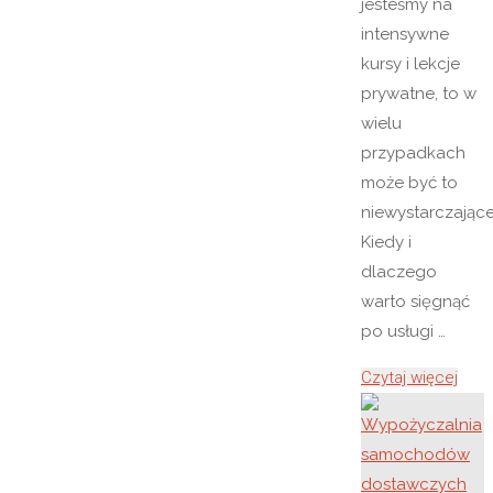
jesteśmy na
intensywne
kursy i lekcje
prywatne, to w
wielu
przypadkach
może być to
niewystarczające
Kiedy i
dlaczego
warto sięgnąć
po usługi …
"Biur
Czytaj więcej
tłum
Wars
Pozn