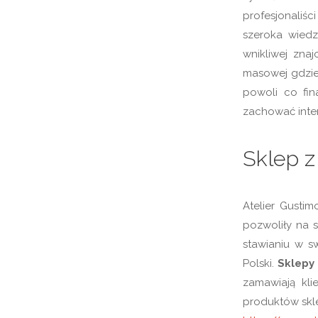
profesjonaliś
szeroka wiedz
wnikliwej zna
masowej gdzie
powoli co fi
zachować inte
Sklep 
Atelier Gusti
pozwoliły na s
stawianiu w s
Polski.
Sklepy
zamawiają kli
produktów skl