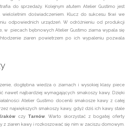
rafia do sprzedaży. Kolejnym atutem Atelier Gustimo jest
ta wieloletnim doświadczeniem. Klucz do sukcesu tkwi we
aniu odpowiednich urządzeń. W odróżnieniu od produkcji
ie, w piecach bębnowych Atelier Gustimo ziarna wypala się
chłodzenie ziaren powietrzem po ich wypaleniu pozwala
zy
enie, dogłębna wiedza o ziarnach i wysokiej klasy piece
koić nawet najbardziej wymagających smakoszy kawy. Dzięki
ałalności Atelier Gustimo docenili smakosze kawy z całej
rzez największych smakoszy kawy, gdyż dziś ich kawy stale
Kraków
czy
Tarnów
. Warto skorzystać z bogatej oferty
y z ziaren kawy i rozkoszować się nim w zaciszu domowym.