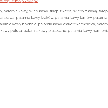
eliergustimo.pl/sklep/