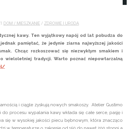
21
DOM / MIESZKANIE
/
ZDROWIE I URODA
atycznej kawy. Ten wyjątkowy napój od lat pobudza do
 jednak pamiętać, że jedynie ziarna najwyższej jakości
 smak. Chcąc rozkoszować się niezwykłym smakiem i
 wieloletniej tradycji. Warto poznać niepowtarzalną
pl/
larnością i ciągle zyskują nowych smakoszy. Atelier Gustimo
ii do procesu wypalania kawy wkłada się całe serce, pasję i
a się w wysokiej jakości piecu bębnowym, która znacząco
zi w temperaturze o zakresie od 150 do nawet 200 stopni a