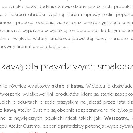
ci od smaku kawy. Jedynie zatwierdzony przez nich produkt t
a z zakresu obróbki cieplnej ziaren i uprawy roślin popar
jomości procesu opalania ziaren oraz umiejętnym zastosow
 ziarna są wypalane w wysokiej temperaturze i krótszym czas
nalnie zwiększa walory smakowe powstałej kawy. Ponadto 
nsywny aromat przez długi czas.
z kawą dla prawdziwych smakos
mo to również wyjątkowy
sklep z kawą.
Wieloletnie doświadcz
tworzenie wyjątkowej linii produktów, które są stanie zaspo
woich produktach przede wszystkim na jakość przez lata dzi
 z kawą
Atelier Gustimo są obecnie rozpoznawane nie tylko p
enci z największych polskich miast takich jak:
Warszawa
,
epu Atelier Gustimo, docenić prawdziwy potencjał wydobywan