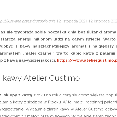
publikowane przez
drozdullo
dnia
12 listopada 2021
12 listopada 20
nas nie wyobraża sobie początku dnia bez filiżanki arom
ostarcza energii milionom ludzi na całym świecie. Warto
dobyć z kawy najszlachetniejszy aromat i najgłębszy
romatem „małej czarnej” warto kupić kawę z palarnii o
ep z kawą najwyższej jakości.
https://www.ateliergustimo.
a kawy Atelier Gustimo
y
i
sklepy z kawą
z roku na rok cieszą się coraz większą popu
larnia kawy z siedzibą w Płocku. W tej małej, rodzinnej palarn
ngażowanie. Wypalanie ziaren kawy w Atelier Gustimo odbyw
d tradycyjnych metod przemysłowych. Wypalanie ziaren zachod