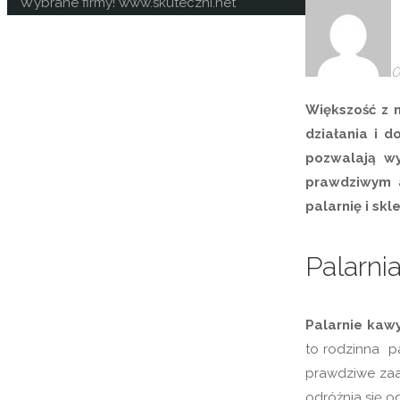
na
Wybrane firmy! www.skuteczni.net
górę
O
Większość z 
działania i d
pozwalają wy
prawdziwym a
palarnię i skl
Palarni
Palarnie kaw
to rodzinna pa
prawdziwe zaa
odróżnia się o