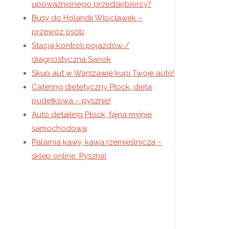
upoważnionego przedsiębiorcy?
Busy do Holandii Włocławek –
przewóz osób
Stacja kontroli pojazdów /
diagnostyczna Sanok
Skup aut w Warszawie kupi Twoje auto!
Catering dietetyczny Płock, dieta
pudełkowa – pysznie!
Auto detailing Płock, fajna myjnie
samochodowa
Palarnia kawy, kawa rzemieślnicza –
sklep online. Pyszna!