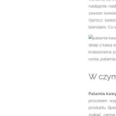
następnie nas
zawsze świeże
Oprócz świeżo
blendami. Co w
W czym 
Palarnia kaw
procesem wyp
produktu. Spe
zyskać cenne 