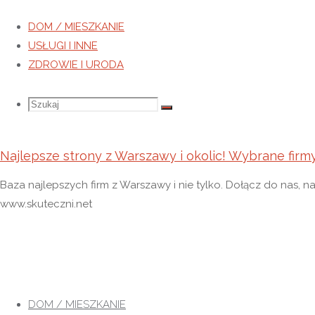
DOM / MIESZKANIE
USŁUGI I INNE
ZDROWIE I URODA
Szukaj
Szukaj:
Szukaj
Najlepsze strony z Warszawy i okolic! Wybrane firm
Baza najlepszych firm z Warszawy i nie tylko. Dołącz do nas, n
www.skuteczni.net
Przejdź
do
DOM / MIESZKANIE