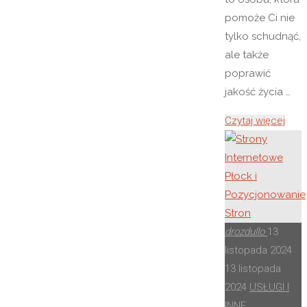
pomoże Ci nie
tylko schudnąć,
ale także
poprawić
jakość życia …
"Diet
Czytaj więcej
z
Płoc
–
Kluc
do
Zdro
drozdullo
13
i
listopada 2024
Dobr
13 listopada
Samo
2024
USŁUGI I
INNE