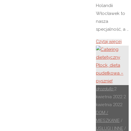
Holandii
Włocławek to
nasza
specjalność, a …
"Bus
Czytaj więcej
do
Holan
Włoc
–
prze
osób
drozdullo
2
kwietnia 2022
2
kwietnia 2022
DOM /
MIESZKANIE
/
USŁUGI I INNE
/