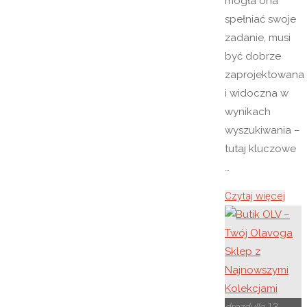
mogła ona
spełniać swoje
zadanie, musi
być dobrze
zaprojektowana
i widoczna w
wynikach
wyszukiwania –
tutaj kluczowe
…
"Stro
Czytaj więcej
Inte
Płoc
i
Pozy
Stron