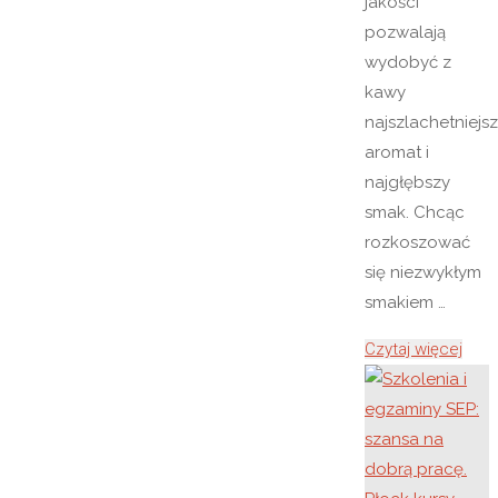
jakości
pozwalają
wydobyć z
kawy
najszlachetniejs
aromat i
najgłębszy
smak. Chcąc
rozkoszować
się niezwykłym
smakiem …
"Pala
Czytaj więcej
kawy
kaw
rzem
–
skle