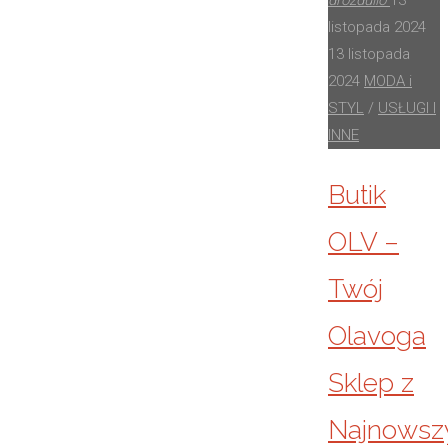
drozdullo
13
listopada 2024
13 listopada
2024
MODA i
STYL
/
USŁUGI I
INNE
Butik
OLV –
Twój
Olavoga
Sklep z
Najnowsz