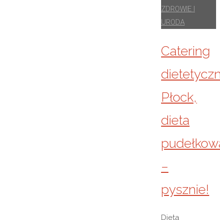
ZDROWIE I
URODA
Catering
dietetycz
Płock,
dieta
pudełkow
–
pysznie!
Dieta