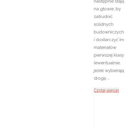
następnie stają
na głowie, by
zatrudnić
solidnych
budowniczych
i dostarczyć im
materiałów
pierwszej klasy
(ewentualnie,
jeżeli wybierają
drogę …
"Pros
Czytaj więcej
i
skut
spos
na