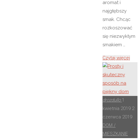
aromat i
najgłębszy
smak. Chcąc
rozkoszować
się niezwykłym
smakiem …
"Pala
Czytaj więcej
kawy
kaw
rzem
–
skle
drozdullo
1
onlin
kwietnia 2019
2
Pysz
czerwca 2019
DOM /
MIESZKANIE