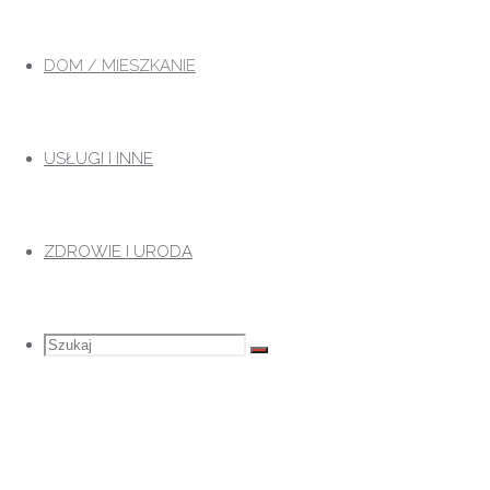
Przejdź
do
DOM / MIESZKANIE
treści
USŁUGI I INNE
ZDROWIE I URODA
Szukaj
Szukaj:
Szukaj