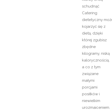
schudnąć
Catering
dietetyczny moż
kojarzyć się z
dietą, dzięki
której zgubisz
zbędne
kilogramy, niską
kalorycznością,
a co z tym
związane
małymi
porcjami
posiłków i
niewielkim
urozmaiceniem.