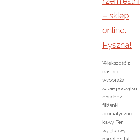
rzemieśln
– sklep
online.
Pyszna!
Większość z
nas nie
wyobraża
sobie początku
dnia bez
filiżanki
aromatycznej
kawy. Ten
wyjątkowy
napój od lat