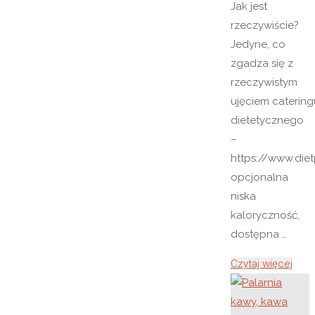
Jak jest
rzeczywiście?
Jedyne, co
zgadza się z
rzeczywistym
ujęciem catering
dietetycznego
–
https://www.dietp
opcjonalna
niska
kaloryczność,
dostępna …
"Cate
Czytaj więcej
diet
Płock