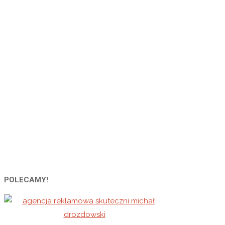
pięk
dom"
POLECAMY!