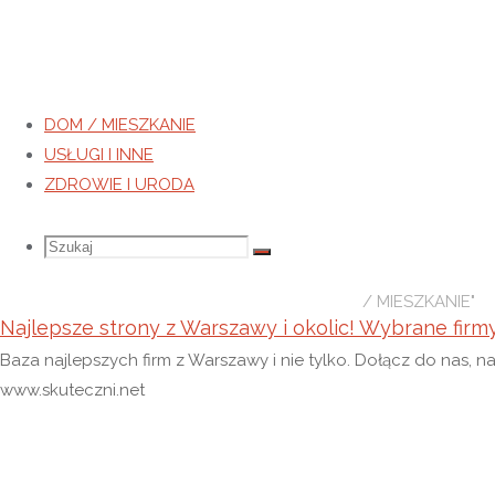
DOM / MIESZKANIE
USŁUGI I INNE
Kategoria:
DOM / MIESZKANIE
ZDROWIE I URODA
Strona
Archiwum dla
Szukaj
Szukaj:
Szukaj
główna
kategorii „DOM
/ MIESZKANIE"
Najlepsze strony z Warszawy i okolic! Wybrane firm
Baza najlepszych firm z Warszawy i nie tylko. Dołącz do nas, n
www.skuteczni.net