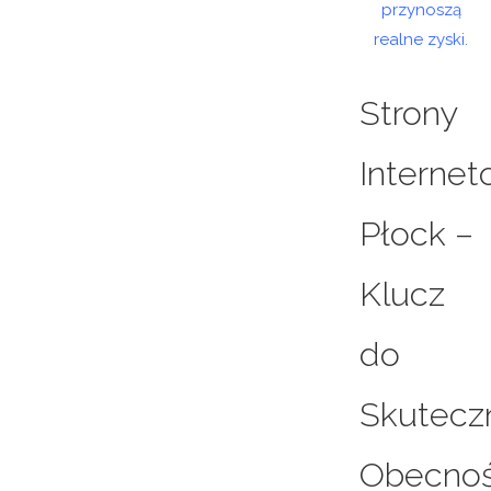
przynoszą
realne zyski.
Strony
Interne
Płock –
Klucz
do
Skutecz
Obecnoś