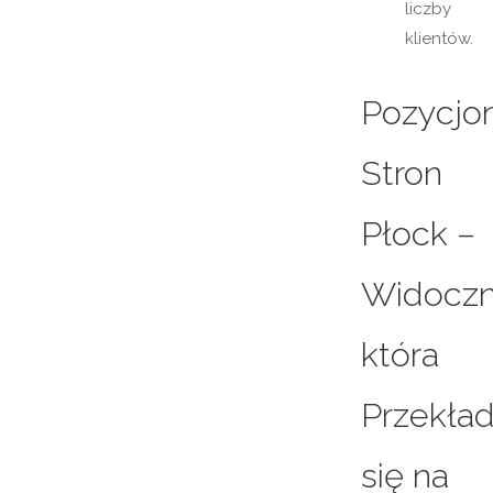
liczby
klientów.
Pozycjo
Stron
Płock –
Widoczn
która
Przekła
się na