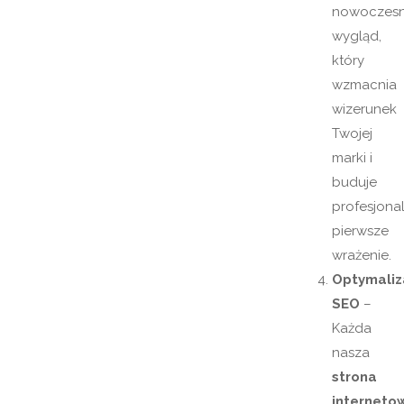
nowoczes
wygląd,
który
wzmacnia
wizerunek
Twojej
marki i
buduje
profesjona
pierwsze
wrażenie.
Optymaliz
SEO
–
Każda
nasza
strona
interneto