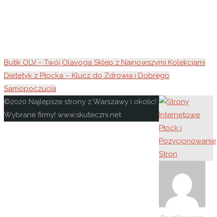
Butik OLV – Twój Olavoga Sklep z Najnowszymi Kolekcjami
Dietetyk z Płocka – Klucz do Zdrowia i Dobrego
Samopoczucia
Powrót
©2020 Najlepsze strony z Warszawy i okolic!
na
Wybrane firmy! www.skuteczni.net
górę