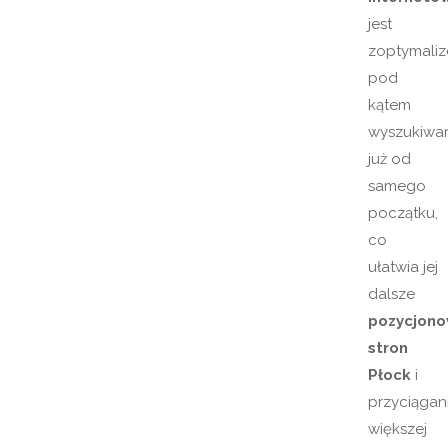
jest
zoptymali
pod
kątem
wyszukiwa
już od
samego
początku,
co
ułatwia jej
dalsze
pozycjono
stron
Płock
i
przyciągan
większej