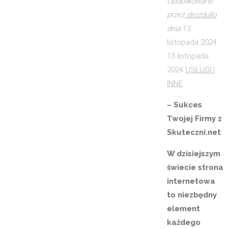
Opublikowane
przez
drozdullo
dnia
13
listopada 2024
13 listopada
2024
USŁUGI I
INNE
– Sukces
Twojej Firmy z
Skuteczni.net
W dzisiejszym
świecie strona
internetowa
to niezbędny
element
każdego