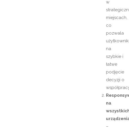
w
strategicz
miejscach,
co
pozwala
użytkowni
na
szybkie i
łatwe
podjęcie
decyzji o
współpracy
Responsy
na
wszystkic
urządzeni
–