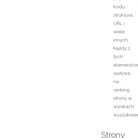
kodu,
struktura
URL i
wiele
innych.
Każdy z
tych
elementów
wpływa
na
ranking
strony w
wynikach
wyszukiwan
Strony