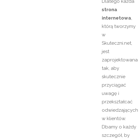
Dlatego każda
strona
internetowa
,
którą tworzymy
w
Skuteczni.net,
jest
zaprojektowana
tak, aby
skutecznie
przyciągać
uwagę i
przekształcać
odwiedzających
w klientów.
Dbamy o każdy
szczegół, by