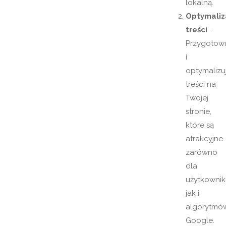
lokalną.
Optymaliz
treści
–
Przygotow
i
optymalizu
treści na
Twojej
stronie,
które są
atrakcyjne
zarówno
dla
użytkownik
jak i
algorytmó
Google.