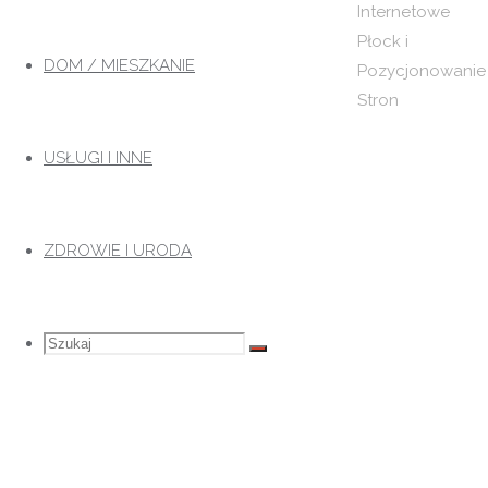
Internetowe
Przejdź
Płock i
do
DOM / MIESZKANIE
Pozycjonowanie
treści
Stron
USŁUGI I INNE
ZDROWIE I URODA
Szukaj
Szukaj:
Szukaj