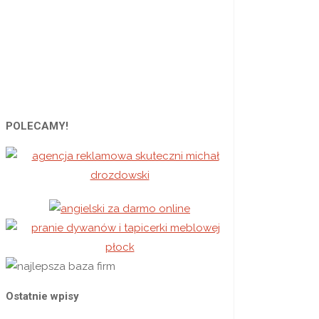
zago
ran"
POLECAMY!
Ostatnie wpisy