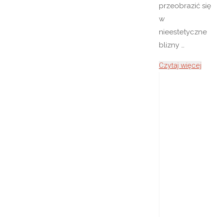
przeobrazić się
w
nieestetyczne
blizny …
"Szy
Czytaj więcej
gojen
ran
–
pozn
najw
zasa
dzięk
któr
zadb
o
szyb