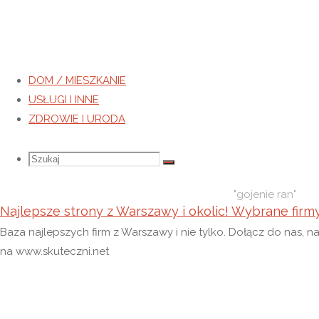
DOM / MIESZKANIE
USŁUGI I INNE
Tag:
gojenie ran
ZDROWIE I URODA
Strona
Wpisy
Szukaj
Szukaj:
Szukaj
główna
otagowane
"gojenie ran"
Najlepsze strony z Warszawy i okolic! Wybrane firm
Baza najlepszych firm z Warszawy i nie tylko. Dołącz do nas, n
na www.skuteczni.net