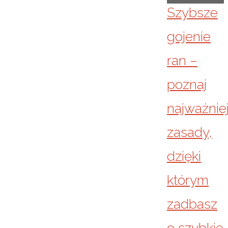
Szybsze
gojenie
ran –
poznaj
najważnie
zasady,
dzięki
którym
zadbasz
o szybkie