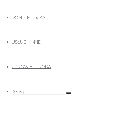
Przejdź
do
DOM / MIESZKANIE
treści
USŁUGI I INNE
ZDROWIE I URODA
Szukaj
Szukaj:
Szukaj