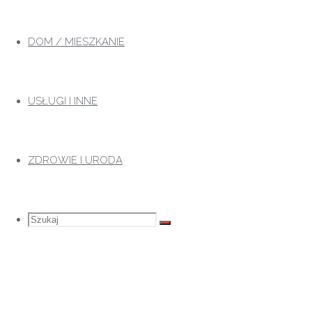
Przejdź
do
DOM / MIESZKANIE
treści
USŁUGI I INNE
ZDROWIE I URODA
Szukaj
Szukaj:
Szukaj