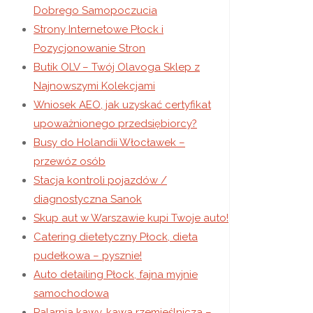
Dobrego Samopoczucia
Strony Internetowe Płock i
Pozycjonowanie Stron
Butik OLV – Twój Olavoga Sklep z
Najnowszymi Kolekcjami
Wniosek AEO, jak uzyskać certyfikat
upoważnionego przedsiębiorcy?
Busy do Holandii Włocławek –
przewóz osób
Stacja kontroli pojazdów /
diagnostyczna Sanok
Skup aut w Warszawie kupi Twoje auto!
Catering dietetyczny Płock, dieta
pudełkowa – pysznie!
Auto detailing Płock, fajna myjnie
samochodowa
Palarnia kawy, kawa rzemieślnicza –