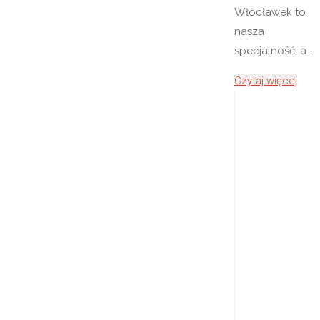
Włocławek to
nasza
specjalność, a …
"Bus
Czytaj więcej
do
Holan
Włoc
–
prze
osób