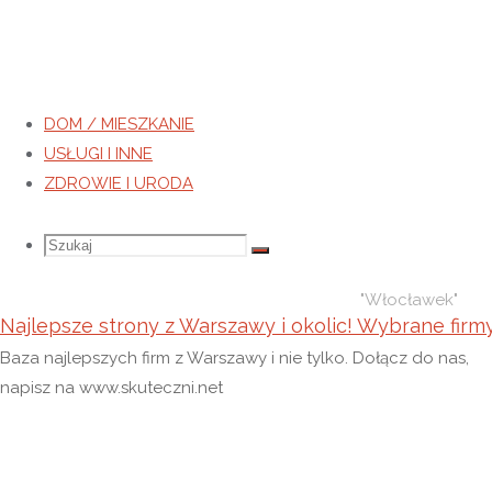
DOM / MIESZKANIE
USŁUGI I INNE
Tag:
Włocławek
ZDROWIE I URODA
Strona
Wpisy
Szukaj
Szukaj:
Szukaj
główna
otagowane
"Włocławek"
Najlepsze strony z Warszawy i okolic! Wybrane firm
Baza najlepszych firm z Warszawy i nie tylko. Dołącz do nas,
napisz na www.skuteczni.net