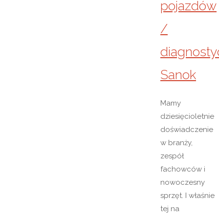
pojazdów
/
diagnosty
Sanok
Mamy
dziesięcioletnie
doświadczenie
w branży,
zespół
fachowców i
nowoczesny
sprzęt. I właśnie
tej na