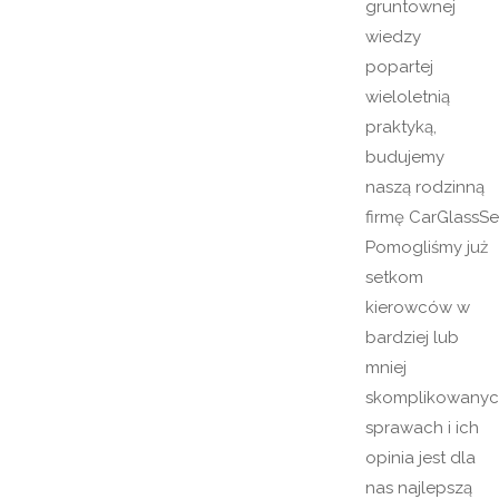
gruntownej
wiedzy
popartej
wieloletnią
praktyką,
budujemy
naszą rodzinną
firmę CarGlassSe
Pomogliśmy już
setkom
kierowców w
bardziej lub
mniej
skomplikowany
sprawach i ich
opinia jest dla
nas najlepszą