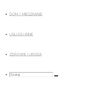
Przejdź
do
DOM / MIESZKANIE
treści
USŁUGI I INNE
ZDROWIE I URODA
Szukaj
Szukaj:
Szukaj