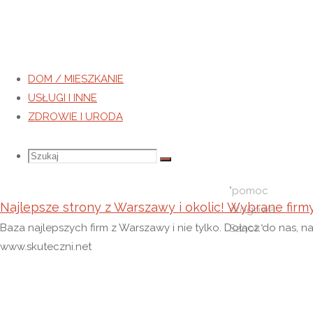
DOM / MIESZKANIE
USŁUGI I INNE
Tag:
pomoc drogowa Sanok
ZDROWIE I URODA
Strona
Wpisy
Szukaj
Szukaj:
Szukaj
główna
otagowane
"pomoc
Najlepsze strony z Warszawy i okolic! Wybrane firm
drogowa
Baza najlepszych firm z Warszawy i nie tylko. Dołącz do nas, n
Sanok"
www.skuteczni.net