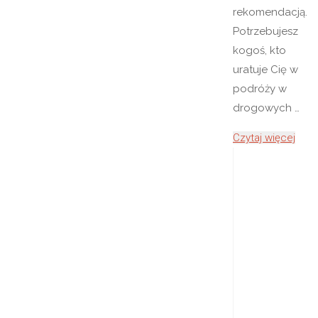
rekomendacją.
Potrzebujesz
kogoś, kto
uratuje Cię w
podróży w
drogowych …
"Stac
Czytaj więcej
kontr
poja
/
diag
Sano