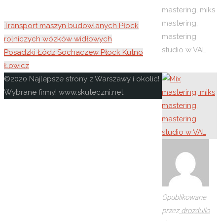
mastering, miks
mastering,
Transport maszyn budowlanych Płock
mastering
rolniczych wózków widłowych
studio w VAL
Posadzki Łódź Sochaczew Płock Kutno
Łowicz
Powrót
©2020 Najlepsze strony z Warszawy i okolic!
na
Wybrane firmy! www.skuteczni.net
górę
Opublikowane
przez
drozdullo