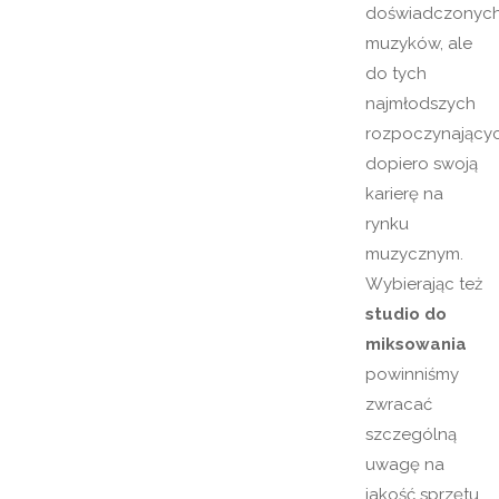
doświadczonyc
muzyków, ale
do tych
najmłodszych
rozpoczynający
dopiero swoją
karierę na
rynku
muzycznym.
Wybierając też
studio do
miksowania
powinniśmy
zwracać
szczególną
uwagę na
jakość sprzętu,