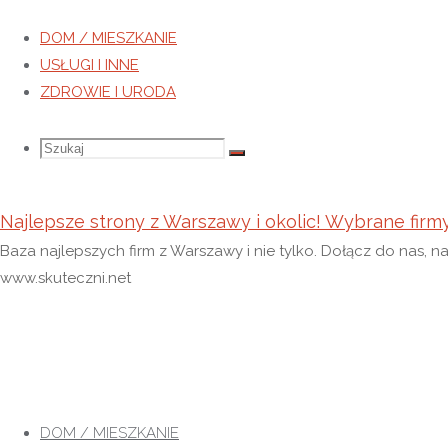
DOM / MIESZKANIE
USŁUGI I INNE
ZDROWIE I URODA
Szukaj
Szukaj:
Szukaj
Najlepsze strony z Warszawy i okolic! Wybrane firm
Baza najlepszych firm z Warszawy i nie tylko. Dołącz do nas, n
www.skuteczni.net
Przejdź
do
DOM / MIESZKANIE