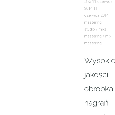
dnia
11 czerwca
2014
11
czerwca 2014
mastering
studio
/
miks
mastering
/
mix
mastering
Wysokie
jakości
obróbka
nagrań