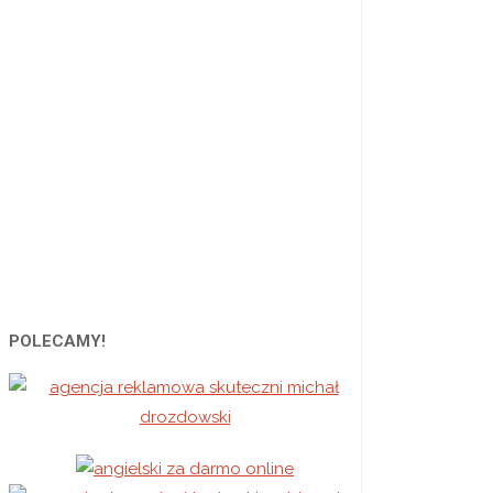
Najn
Kole
POLECAMY!