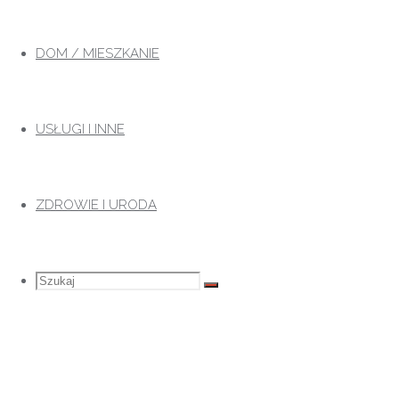
Przejdź
do
DOM / MIESZKANIE
treści
USŁUGI I INNE
ZDROWIE I URODA
Szukaj
Szukaj:
Szukaj