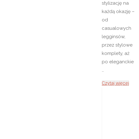
stylizację na
każdą okazję –
od
casualowych
legginsów,
przez stylowe
komplety, aż
po eleganckie
…
"Buti
Czytaj więcej
OLV
–
Twój
Olav
Skle
z