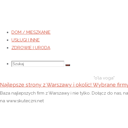
DOM / MIESZKANIE
USŁUGI I INNE
Tag:
o’la voga
ZDROWIE I URODA
Strona
Wpisy
Szukaj
Szukaj:
Szukaj
główna
otagowane
"o’la voga"
Najlepsze strony z Warszawy i okolic! Wybrane firm
Baza najlepszych firm z Warszawy i nie tylko. Dołącz do nas, n
na www.skuteczni.net